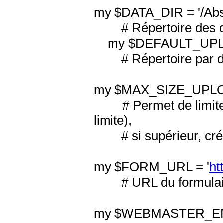
my $DATA_DIR = '/Absol
# Répertoire des d
my $DEFAULT_UPLOA
# Répertoire par défa
my $MAX_SIZE_UPLOA
# Permet de limiter
limite),
# si supérieur, crée u
my $FORM_URL = '
ht
# URL du formulair
my $WEBMASTER_EMA