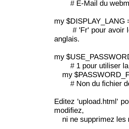
# E-Mail du webma
my $DISPLAY_LANG = 
# 'Fr' pour avoir les
anglais.
my $USE_PASSWORD
# 1 pour utiliser la 
my $PASSWORD_FILE 
# Non du fichier de
Editez 'upload.html' p
modifiez,
ni ne supprimez les 