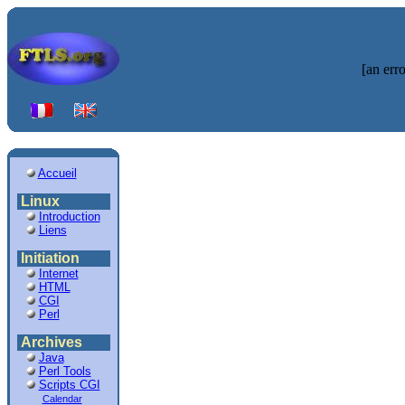
[an erro
Accueil
Linux
Introduction
Liens
Initiation
Internet
HTML
CGI
Perl
Archives
Java
Perl Tools
Scripts CGI
Calendar