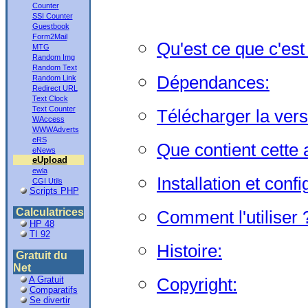
Counter
SSI Counter
Guestbook
Form2Mail
Qu'est ce que c'est
MTG
Random Img
Random Text
Dépendances:
Random Link
Redirect URL
Text Clock
Text Counter
Télécharger la vers
WAccess
WWWAdverts
eRS
Que contient cette 
eNews
eUpload
ewla
Installation et confi
CGI Utils
Scripts PHP
Calculatrices
Comment l'utiliser 
HP 48
TI 92
Histoire:
Gratuit du
Net
A Gratuit
Copyright:
Comparatifs
Se divertir