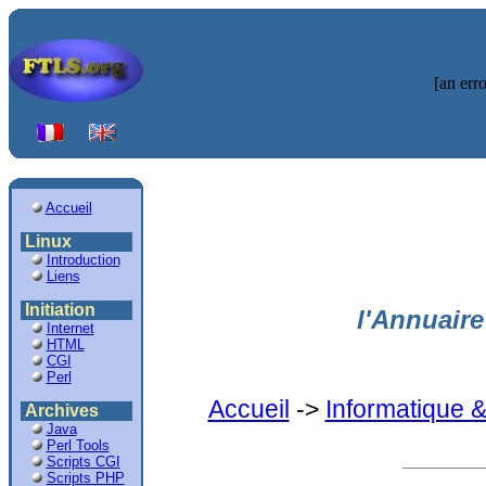
[an erro
Accueil
Linux
Introduction
Liens
Initiation
l'Annuaire
Internet
HTML
CGI
Perl
Accueil
->
Informatique 
Archives
Java
Perl Tools
Scripts CGI
Scripts PHP