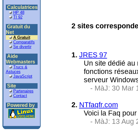
Calculatrices
HP 48
TI 92
2 sites corresponde
Gratuit du
Net
A Gratuit
Comparatifs
Se divertir
1.
JRES 97
Aide
Webmasters
Un site dédié au
Trucs &
fonctions réseaux
Astuces
JavaScript
serveur Windows
Site
- MàJ: 30 Mar 
Partenaires
Contact
2.
NTfaqfr.com
Powered by
Voici la Faq pou
-
MàJ: 13 Aug 2